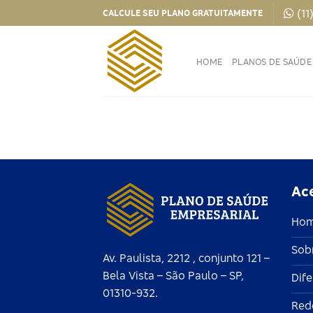
Skip
(11
CALCULE SEU PLANO GRATUITAMENTE
to
content
HOME
PLANOS DE SAÚDE
Ac
Ho
Sob
Av. Paulista, 2212 , conjunto 121 –
Bela Vista – São Paulo – SP,
Dife
01310-932.
Red