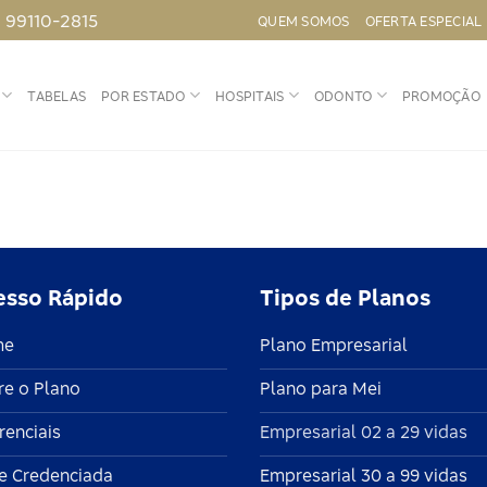
) 99110-2815
QUEM SOMOS
OFERTA ESPECIAL
TABELAS
POR ESTADO
HOSPITAIS
ODONTO
PROMOÇÃO
esso Rápido
Tipos de Planos
me
Plano Empresarial
re o Plano
Plano para Mei
renciais
Empresarial 02 a 29 vidas
e Credenciada
Empresarial 30 a 99 vidas