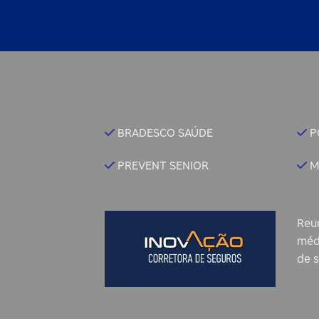
BRADESCO SAÚDE
P
PREVENT SENIOR
M
Reu
méd
de s