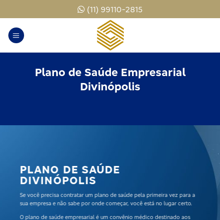
Skip
(11) 99110-2815
to
content
Plano de Saúde Empresarial
Divinópolis
PLANO DE SAÚDE
DIVINÓPOLIS
Se você precisa contratar um plano de saúde pela primeira vez para a
sua empresa e não sabe por onde começar, você está no lugar certo.
O
plano de saúde empresarial
é um convênio médico destinado aos