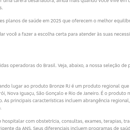
er uma tarefa desafiadora, ainda mais quando você vive em
s.
es planos de saúde em 2025 que oferecem o melhor equilíbri
r você a fazer a escolha certa para atender às suas necess
das operadoras do Brasil. Veja, abaixo, a nossa seleção de
dando lugar ao produto Bronze RJ é um produto regional que
rói, Nova Iguaçu, São Gonçalo e Rio de Janeiro. É o produto
. As principais características incluem abrangência region
.
e hospitalar com obstetrícia, consultas, exames, terapias, t
gente da ANS. Seus diferenciais incluem programas de saúde