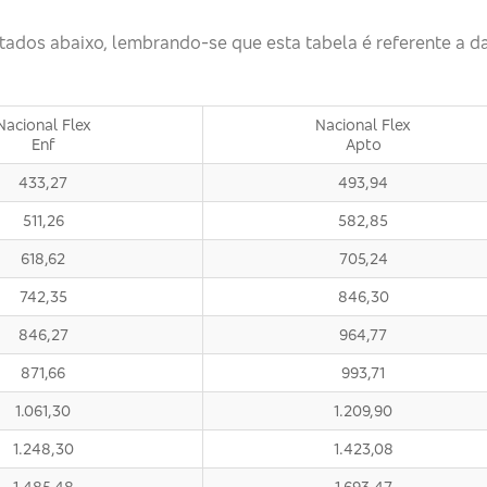
itados abaixo, lembrando-se que esta tabela é referente a d
Nacional Flex
Nacional Flex
Enf
Apto
433,27
493,94
511,26
582,85
618,62
705,24
742,35
846,30
846,27
964,77
871,66
993,71
1.061,30
1.209,90
1.248,30
1.423,08
1.485,48
1.693,47