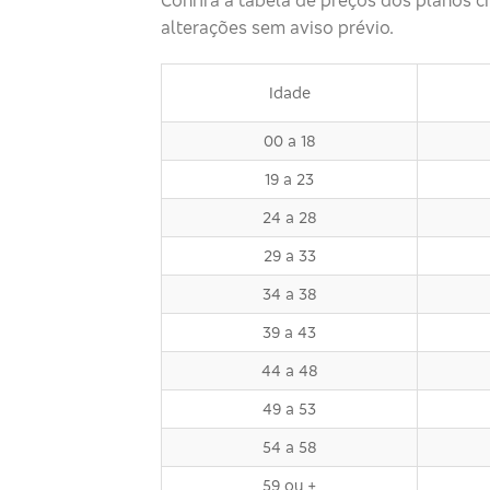
alterações sem aviso prévio.
Idade
00 a 18
19 a 23
24 a 28
29 a 33
34 a 38
39 a 43
44 a 48
49 a 53
54 a 58
59 ou +