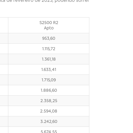
S2500 R2
Apto
953,60
1.115,72
1.361,18
1.633,41
1.715,09
1.886,60
2.358,25
2.594,08
3.242,60
5.674,55