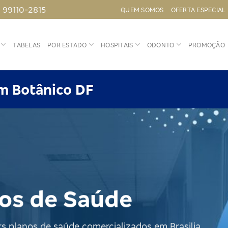
) 99110-2815
QUEM SOMOS
OFERTA ESPECIAL
TABELAS
POR ESTADO
HOSPITAIS
ODONTO
PROMOÇÃO
m Botânico DF
os de Saúde
 planos de saúde comercializados em Brasilia