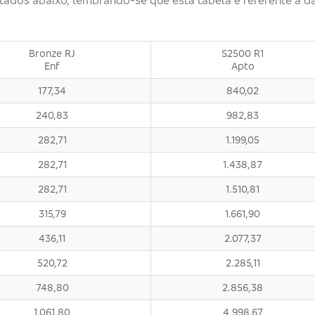
Bronze RJ
S2500 R1
Enf
Apto
177,34
840,02
240,83
982,83
282,71
1.199,05
282,71
1.438,87
282,71
1.510,81
315,79
1.661,90
436,11
2.077,37
520,72
2.285,11
748,80
2.856,38
1.061,80
4.998,67