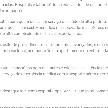
ácias. Hospitais e laboratórios credenciados de destaque i
 Jacarepaguá;
scolha para quem busca um serviço de saúde de alto padrão
ora, possui um custo-benefício mais elevado, mas oferece 
s de alta complexidade e clínicas especializadas.
inclusão de procedimentos e tratamentos avançados, e uma 
ngência nacional, acomodação em apartamento ou enfermaria,
saúde específicos para gestantes e crianças, assistência mé
 serviço de emergência médica com transporte aéreo e terre
 destaque incluem: Hospital Copa Star - RJ; Hospital Samarit
itados abaixo, lembrando-se que esta tabela é referente a d