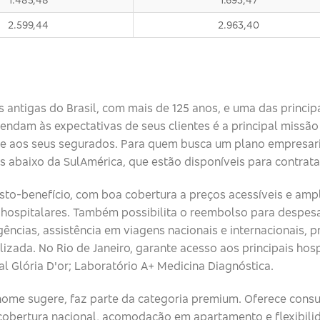
2.599,44
2.963,40
antigas do Brasil, com mais de 125 anos, e uma das principa
endam às expectativas de seus clientes é a principal missã
ade aos seus segurados. Para quem busca um plano empresar
 abaixo da SulAmérica, que estão disponíveis para contrataç
sto-benefício, com boa cobertura a preços acessíveis e amp
hospitalares. Também possibilita o reembolso para despesa
ências, assistência em viagens nacionais e internacionais
izada. No Rio de Janeiro, garante acesso aos principais hosp
tal Glória D'or; Laboratório A+ Medicina Diagnóstica.
 nome sugere, faz parte da categoria premium. Oferece cons
obertura nacional, acomodação em apartamento e flexibili