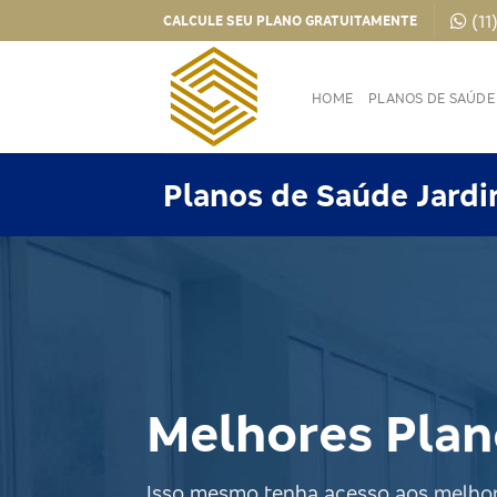
Skip
(11
CALCULE SEU PLANO GRATUITAMENTE
to
content
HOME
PLANOS DE SAÚDE
Planos de Saúde Jardi
Melhores Plan
Isso mesmo tenha acesso aos melhors