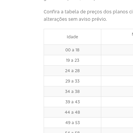
Confira a tabela de preços dos planos c
alterações sem aviso prévio.
Idade
00 a 18
19 a 23
24 a 28
29 a 33
34 a 38
39 a 43
44 a 48
49 a 53
54 a 58