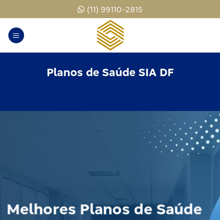
Skip
(11) 99110-2815
to
content
Planos de Saúde SIA DF
Planos Odontológicos