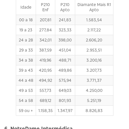
P210
P210
Diamante Mais R1
Idade
Enf
Apto
Apto
00 a 18
207,81
241,83
1.583,54
19 a 23
277,84
323,33
2.117,22
24 a 28
342,01
398,00
2.606,20
29 a 33
387,59
451,04
2.953,51
34 a 38
419,96
488,71
3.200,16
39 a 43
420,95
489,86
3.207,73
44 a 48
494,92
575,94
3.771,37
49 a 53
557,73
649,03
4.250,00
54 a 58
689,12
801,93
5.251,19
59 ou +
1.158,35
1.347,97
8.826,83
6. NotreDame Intermédica