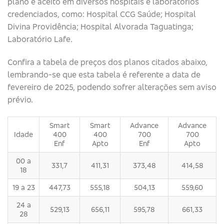
plano é aceito em diversos hospitais e laboratórios
credenciados, como: Hospital CCG Saúde; Hospital
Divina Providência; Hospital Alvorada Taguatinga;
Laboratório Lafe.
Confira a tabela de preços dos planos citados abaixo,
lembrando-se que esta tabela é referente a data de
fevereiro de 2025, podendo sofrer alterações sem aviso
prévio.
Smart
Smart
Advance
Advance
Idade
400
400
700
700
Enf
Apto
Enf
Apto
00 a
331,7
411,31
373,48
414,58
18
19 a 23
447,73
555,18
504,13
559,60
24 a
529,13
656,11
595,78
661,33
28