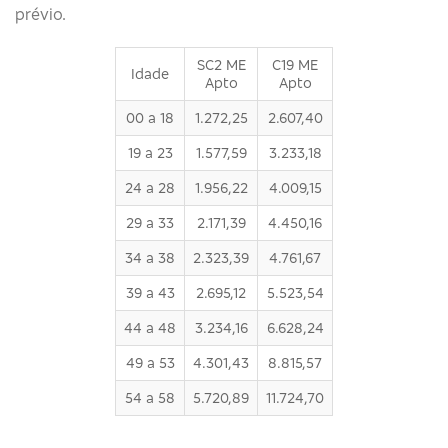
prévio.
SC2 ME
C19 ME
Idade
Apto
Apto
00 a 18
1.272,25
2.607,40
19 a 23
1.577,59
3.233,18
24 a 28
1.956,22
4.009,15
29 a 33
2.171,39
4.450,16
34 a 38
2.323,39
4.761,67
39 a 43
2.695,12
5.523,54
44 a 48
3.234,16
6.628,24
49 a 53
4.301,43
8.815,57
54 a 58
5.720,89
11.724,70