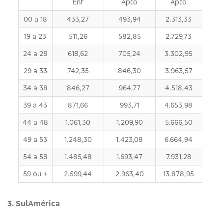
Enf
Apto
Apto
00 a 18
433,27
493,94
2.313,33
19 a 23
511,26
582,85
2.729,73
24 a 28
618,62
705,24
3.302,95
29 a 33
742,35
846,30
3.963,57
34 a 38
846,27
964,77
4.518,43
39 a 43
871,66
993,71
4.653,98
44 a 48
1.061,30
1.209,90
5.666,50
49 a 53
1.248,30
1.423,08
6.664,94
54 a 58
1.485,48
1.693,47
7.931,28
59 ou +
2.599,44
2.963,40
13.878,95
3. SulAmérica