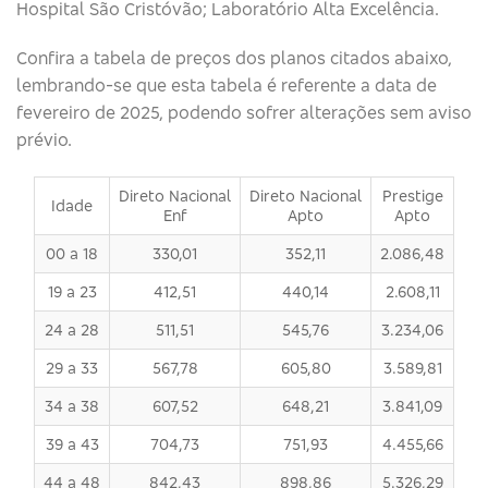
Hospital São Cristóvão; Laboratório Alta Excelência.
Confira a tabela de preços dos planos citados abaixo,
lembrando-se que esta tabela é referente a data de
fevereiro de 2025, podendo sofrer alterações sem aviso
prévio.
Direto Nacional
Direto Nacional
Prestige
Idade
Enf
Apto
Apto
00 a 18
330,01
352,11
2.086,48
19 a 23
412,51
440,14
2.608,11
24 a 28
511,51
545,76
3.234,06
29 a 33
567,78
605,80
3.589,81
34 a 38
607,52
648,21
3.841,09
39 a 43
704,73
751,93
4.455,66
44 a 48
842,43
898,86
5.326,29