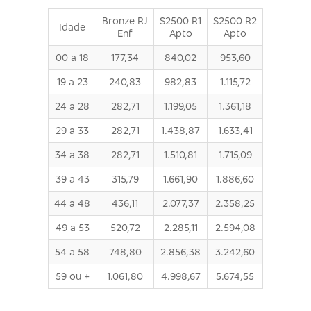
Bronze RJ
S2500 R1
S2500 R2
Idade
Enf
Apto
Apto
00 a 18
177,34
840,02
953,60
19 a 23
240,83
982,83
1.115,72
24 a 28
282,71
1.199,05
1.361,18
29 a 33
282,71
1.438,87
1.633,41
34 a 38
282,71
1.510,81
1.715,09
39 a 43
315,79
1.661,90
1.886,60
44 a 48
436,11
2.077,37
2.358,25
49 a 53
520,72
2.285,11
2.594,08
54 a 58
748,80
2.856,38
3.242,60
59 ou +
1.061,80
4.998,67
5.674,55