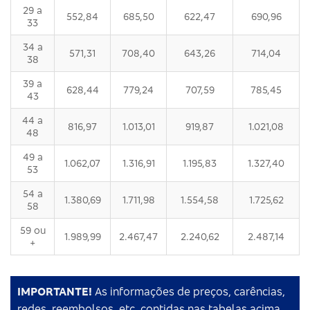
29 a
552,84
685,50
622,47
690,96
33
34 a
571,31
708,40
643,26
714,04
38
39 a
628,44
779,24
707,59
785,45
43
44 a
816,97
1.013,01
919,87
1.021,08
48
49 a
1.062,07
1.316,91
1.195,83
1.327,40
53
54 a
1.380,69
1.711,98
1.554,58
1.725,62
58
59 ou
1.989,99
2.467,47
2.240,62
2.487,14
+
IMPORTANTE!
As informações de preços, carências,
redes, reembolsos, etc, contidas nas tabelas acima,