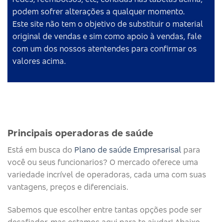
podem sofrer alterações a qualquer momento.
Este site não tem o objetivo de substituir o material
original de vendas e sim como apoio à vendas, fale
com um dos nossos atentendes para confirmar os
valores acima.
Principais operadoras de saúde​
Está em busca do
Plano de saúde Empresarisal
para
você ou seus funcionarios? O mercado oferece uma
variedade incrível de operadoras, cada uma com suas
vantagens, preços e diferenciais.
Sabemos que escolher entre tantas opções pode ser
desafiador, mas estamos aqui para te ajudar! Abaixo