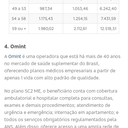
49 a 53
987,34
1.053,46
6.242,40
54 a 58
1.175,43
1.254,15
7.431,59
59 ou +
1.980,02
2.112,61
12.518,51
4. Omint
A
Omint
é uma operadora que está há mais de 40 anos
no mercado de saúde suplementar do Brasil,
oferecendo planos médicos empresariais a partir de
apenas 1 vida com alto padrão de qualidade.
No plano SC2 ME, o beneficiário conta com cobertura
ambulatorial e hospitalar completa para consultas,
exames e demais procedimentos; atendimento de
urgência e emergência; internação em apartamento; e
todos os serviços obrigatórios regulamentados pela
ANS. Além disso, oferece acesso a uma ampla rede de