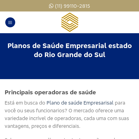
Skip
(11) 99110-2815
to
content
Planos de Saúde Empresarial estado
do Rio Grande do Sul
Principais operadoras de saúde​
Está em busca do
Plano de saúde Empresarisal
para
você ou seus funcionarios? O mercado oferece uma
variedade incrível de operadoras, cada uma com suas
vantagens, preços e diferenciais.