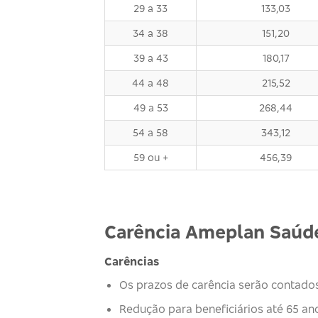
29 a 33
133,03
34 a 38
151,20
39 a 43
180,17
44 a 48
215,52
49 a 53
268,44
54 a 58
343,12
59 ou +
456,39
Carência Ameplan Saúde
Carências
Os prazos de carência serão contados 
Redução para beneficiários até 65 ano