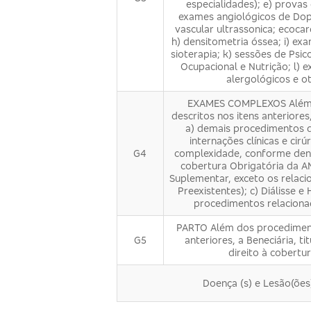
especialidades); e) provas 
exames angiológicos de Dopp
vascular ultrassonica; ecocar
h) densitometria óssea; i) exa
­sioterapia; k) sessões de Psi
Ocupacional e Nutrição; l) 
alergológicos e ot
EXAMES COMPLEXOS Além 
descritos nos itens anteriores,
a) demais procedimentos di
internações clínicas e cir
G4
complexidade, conforme de­n
cobertura Obrigatória da A
Suplementar, exceto os relac
Preexistentes); c) Diálisse e
procedimentos relacionad
PARTO Além dos procediment
G5
anteriores, a Bene­ciária, 
direito à cobertu
Doença (s) e Lesão(ões