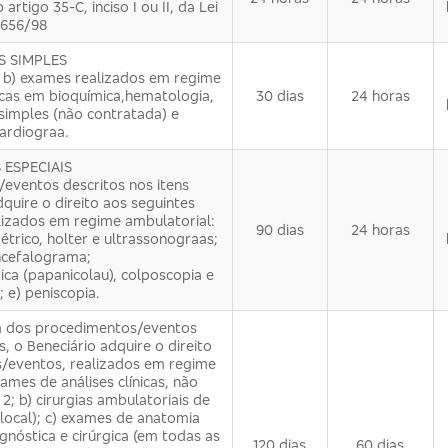
rtigo 35-C, inciso I ou II, da Lei
.656/98
S SIMPLES
; b) exames realizados em regime
nicas em bioquímica,hematologia,
30 dias
24 horas
 simples (não contratada) e
ardiogra­a.
 ESPECIAIS
eventos descritos nos itens
adquire o direito aos seguintes
izados em regime ambulatorial:
90 dias
24 horas
trico, holter e ultrassonogra­as;
ncefalograma;
ica (papanicolau), colposcopia e
 e) peniscopia.
dos procedimentos/eventos
s, o Bene­ciário adquire o direito
/eventos, realizados em regime
ames de análises clínicas, não
; b) cirurgias ambulatoriais de
local); c) exames de anatomia
gnóstica e cirúrgica (em todas as
120 dias
60 dias