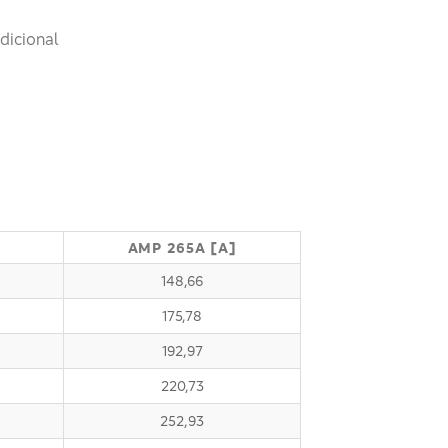
dicional
]
AMP 265A [A]
148,66
175,78
192,97
220,73
252,93