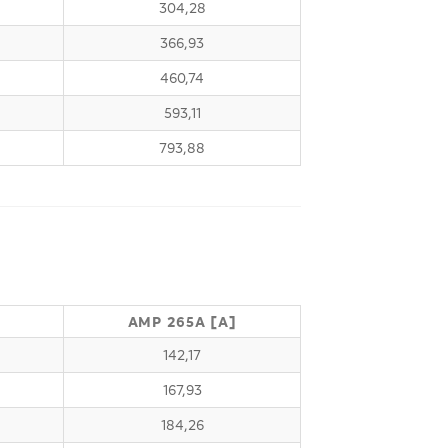
304,28
366,93
460,74
593,11
793,88
]
AMP 265A [A]
142,17
167,93
184,26