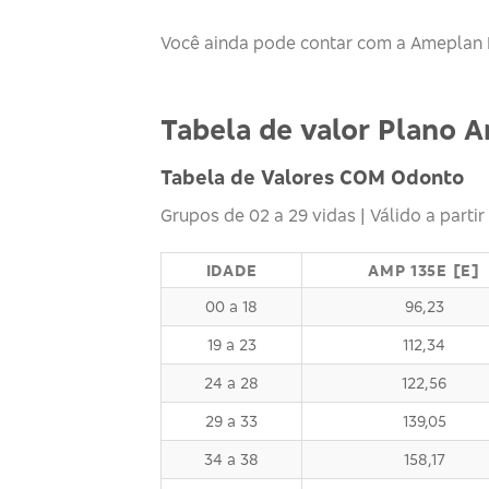
Você ainda pode contar com a Ameplan M
Tabela de valor Plano 
Tabela de Valores COM Odonto
Grupos de 02 a 29 vidas | Válido a partir
IDADE
AMP 135E [E]
00 a 18
96,23
19 a 23
112,34
24 a 28
122,56
29 a 33
139,05
34 a 38
158,17