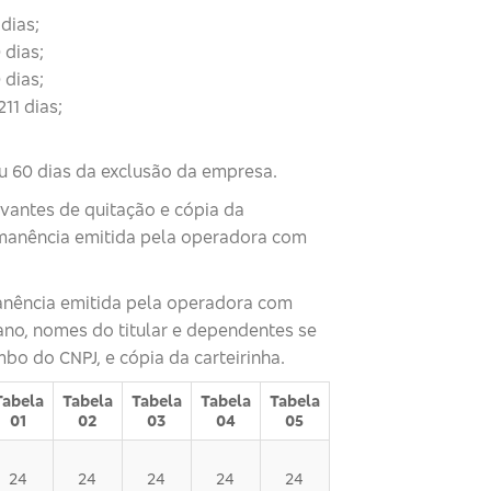
dias;
 dias;
 dias;
11 dias;
u 60 dias da exclusão da empresa.
vantes de quitação e cópia da
rmanência emitida pela operadora com
anência emitida pela operadora com
ano, nomes do titular e dependentes se
o do CNPJ, e cópia da carteirinha.
Tabela
Tabela
Tabela
Tabela
Tabela
01
02
03
04
05
24
24
24
24
24