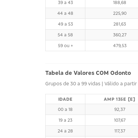
39 a 43
188,68
44 a 48
225,90
49 a 53
281,63
54 a 58
360,27
59 ou +
479,53
Tabela de Valores COM Odonto
Grupos de 30 a 99 vidas | Válido a partir
IDADE
AMP 135E [E]
00 a 18
92,37
19 a 23
107,67
24 a 28
117,37