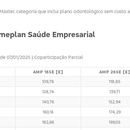
aster, categoria que inclui plano odontológico sem custo a
Ameplan Saúde Empresarial
 de 07/01/2025 | Coparticipação Parcial
AMP 165E [E]
AMP 265E [E
109,78
118,85
128,74
139,71
140,76
152,94
160,16
174,29
182,66
199,05