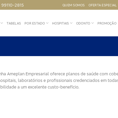
) 99110-2815
QUEM SOMOS
OFERTA ESPECIAL
TABELAS
POR ESTADO
HOSPITAIS
ODONTO
PROMOÇÃO
inha Ameplan Empresarial oferece planos de saúde com cobe
ospitais, laboratórios e profissionais credenciados em tod
ibilidade a um excelente custo-benefício.