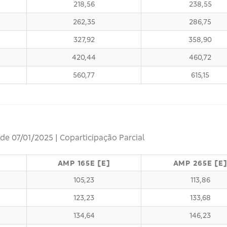
218,56
238,55
262,35
286,75
327,92
358,90
420,44
460,72
560,77
615,15
 de 07/01/2025 | Coparticipação Parcial
AMP 165E [E]
AMP 265E [E
105,23
113,86
123,23
133,68
134,64
146,23