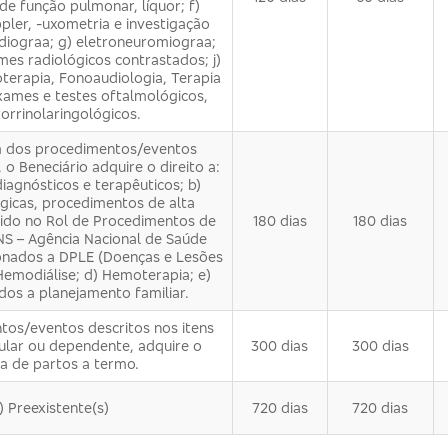
de função pulmonar, líquor; f)
ler, -uxometria e investigação
diogra­a; g) eletroneuromiogra­a;
mes radiológicos contrastados; j)
coterapia, Fonoaudiologia, Terapia
exames e testes oftalmológicos,
orrinolaringológicos.
dos procedimentos/eventos
 o Bene­ciário adquire o direito a:
agnósticos e terapêuticos; b)
úrgicas, procedimentos de alta
ido no Rol de Procedimentos de
180 dias
180 dias
NS – Agência Nacional de Saúde
ionados a DPLE (Doenças e Lesões
 Hemodiálise; d) Hemoterapia; e)
os a planejamento familiar.
os/eventos descritos nos itens
titular ou dependente, adquire o
300 dias
300 dias
ra de partos a termo.
) Preexistente(s)
720 dias
720 dias