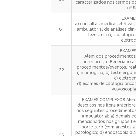
caracterizados nos termos do a
nº 9
EXAME
a) consultas médicas eletivas
G1
ambulatorial de análises clí
fezes, urina, radiologia
eletroc
EXAMES
Além dos procedimentos/
anteriores, o Bene­ciário 
procedimentos/eventos, real
G2
a) mamogra­a; b) teste ergomé
c) eletroe
d) exames de citologia oncót
vulvoscopia;
EXAMES COMPLEXOS Além 
descritos nos itens anteriore
aos seguintes procedimentos
ambulatorial: a) demais ex
mencionados nos grupos 1 e 2
porte zero (com anestesia 
patológica; d) endoscopia dia
G3