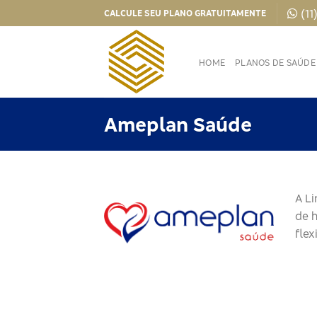
Skip
(11
CALCULE SEU PLANO GRATUITAMENTE
to
content
HOME
PLANOS DE SAÚDE
Ameplan Saúde
A L
de h
flex