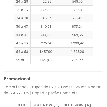
24 a 28
422,85
549,70
29 a 33
473,80
615,94
34 a 38
546,53
710,49
39 a 43
640,95
833,24
44 a 48
744,88
968,35
49 a 53
975,74
1.268,46
54 a 58
1.457,90
1.895,26
59 ou +
1.639,82
2.131,77
Promocional
Compulsório | Grupos de 02 a 29 vidas | Válido a partir
de 12/02/2025 | Coparticipação Completa
IDADE
BLUE NOW [E]
BLUE NOW [A]