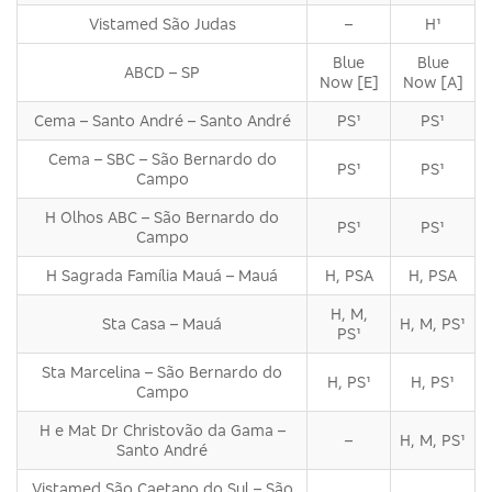
Vistamed São Judas
–
H¹
Blue
Blue
ABCD – SP
Now [E]
Now [A]
Cema – Santo André – Santo André
PS¹
PS¹
Cema – SBC – São Bernardo do
PS¹
PS¹
Campo
H Olhos ABC – São Bernardo do
PS¹
PS¹
Campo
H Sagrada Família Mauá – Mauá
H, PSA
H, PSA
H, M,
Sta Casa – Mauá
H, M, PS¹
PS¹
Sta Marcelina – São Bernardo do
H, PS¹
H, PS¹
Campo
H e Mat Dr Christovão da Gama –
–
H, M, PS¹
Santo André
Vistamed São Caetano do Sul – São