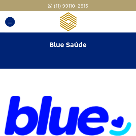
Skip
(11) 99110-2815
to
content
Blue Saúde