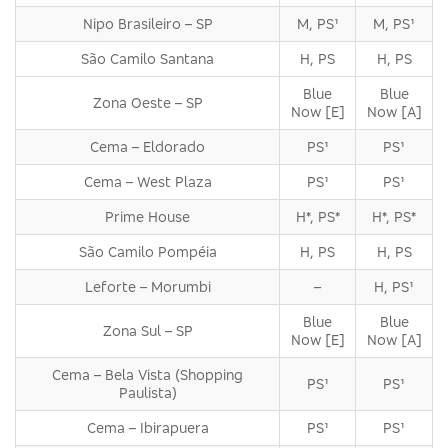
Nipo Brasileiro – SP
M, PS¹
M, PS¹
São Camilo Santana
H, PS
H, PS
Blue
Blue
Zona Oeste – SP
Now [E]
Now [A]
Cema – Eldorado
PS¹
PS¹
Cema – West Plaza
PS¹
PS¹
Prime House
H*, PS*
H*, PS*
São Camilo Pompéia
H, PS
H, PS
Leforte – Morumbi
–
H, PS¹
Blue
Blue
Zona Sul – SP
Now [E]
Now [A]
Cema – Bela Vista (Shopping
PS¹
PS¹
Paulista)
Cema – Ibirapuera
PS¹
PS¹