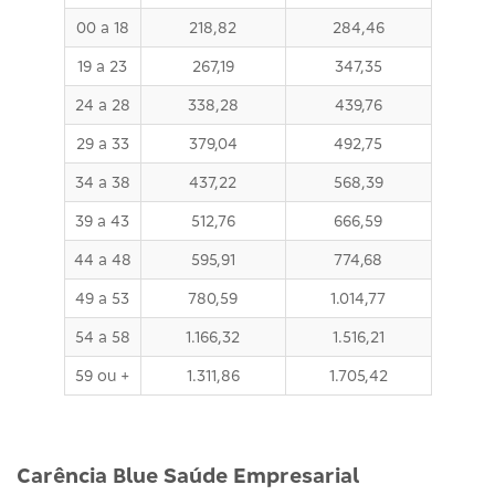
00 a 18
218,82
284,46
19 a 23
267,19
347,35
24 a 28
338,28
439,76
29 a 33
379,04
492,75
34 a 38
437,22
568,39
39 a 43
512,76
666,59
44 a 48
595,91
774,68
49 a 53
780,59
1.014,77
54 a 58
1.166,32
1.516,21
59 ou +
1.311,86
1.705,42
Carência Blue Saúde Empresarial