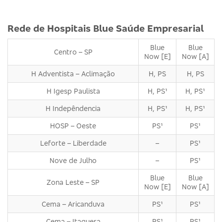
Rede de Hospitais Blue Saúde Empresarial
Blue
Blue
Centro – SP
Now [E]
Now [A]
H Adventista – Aclimação
H, PS
H, PS
H Igesp Paulista
H, PS¹
H, PS¹
H Indepêndencia
H, PS¹
H, PS¹
HOSP – Oeste
PS¹
PS¹
Leforte – Liberdade
–
PS¹
Nove de Julho
–
PS¹
Blue
Blue
Zona Leste – SP
Now [E]
Now [A]
Cema – Aricanduva
PS¹
PS¹
Cema – Itaquera
PS¹
PS¹