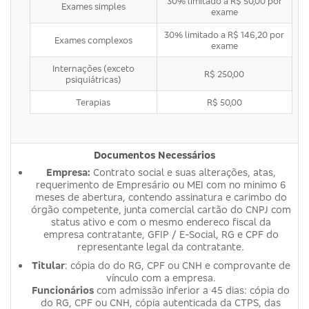
30% limitado a R$ 50,00 por
Exames simples
exame
30% limitado a R$ 146,20 por
Exames complexos
exame
Internações (exceto
R$ 250,00
psiquiátricas)
Terapias
R$ 50,00
Documentos Necessários
Empresa:
Contrato social e suas alterações, atas,
requerimento de Empresário ou MEI com no minimo 6
meses de abertura, contendo assinatura e carimbo do
órgão competente, junta comercial cartão do CNPJ com
status ativo e com o mesmo endereco fiscal da
empresa contratante, GFIP / E-Social, RG e CPF do
representante legal da contratante.
Titular
: cópia do do RG, CPF ou CNH e comprovante de
vínculo com a empresa.
Funcionários
com admissão inferior a 45 dias: cópia do
do RG, CPF ou CNH, cópia autenticada da CTPS, das