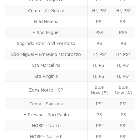
Cema – ZL Belém
H¹, PS¹
H¹, PS¹
H Jd Helena
PS¹
PS¹
H São Miguel
PSA
PSA
Sagrada Família Vl Formosa
PS
PS
São Miguel – Ermelino Matarazzo
H*, PS*
H*, PS*
Sta Marcelina
H, PS¹
H, PS¹
Sta Virginia
H, PS¹
H, PS¹
Blue
Blue
Zona Norte – SP
Now [E]
Now [A]
Cema – Santana
PS¹
PS¹
H Previna – São Paulo
PS
PS
HOSP – Norte
PS¹
PS¹
HOSP – Norte II
PS¹
PS¹