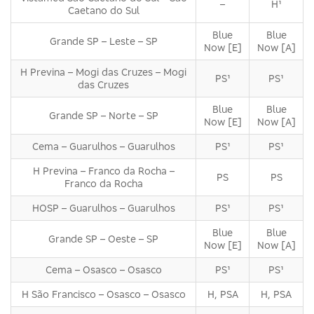
–
H¹
Caetano do Sul
Blue
Blue
Grande SP – Leste – SP
Now [E]
Now [A]
H Previna – Mogi das Cruzes – Mogi
PS¹
PS¹
das Cruzes
Blue
Blue
Grande SP – Norte – SP
Now [E]
Now [A]
Cema – Guarulhos – Guarulhos
PS¹
PS¹
H Previna – Franco da Rocha –
PS
PS
Franco da Rocha
HOSP – Guarulhos – Guarulhos
PS¹
PS¹
Blue
Blue
Grande SP – Oeste – SP
Now [E]
Now [A]
Cema – Osasco – Osasco
PS¹
PS¹
H São Francisco – Osasco – Osasco
H, PSA
H, PSA