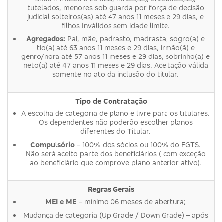
tutelados, menores sob guarda por força de decisão
judicial solteiros(as) até 47 anos 11 meses e 29 dias, e
filhos Inválidos sem idade limite.
Agregados:
Pai, mãe, padrasto, madrasta, sogro(a) e
tio(a) até 63 anos 11 meses e 29 dias, irmão(ã) e
genro/nora até 57 anos 11 meses e 29 dias, sobrinho(a) e
neto(a) até 47 anos 11 meses e 29 dias. Aceitação válida
somente no ato da inclusão do titular.
Tipo de Contratação
A escolha de categoria de plano é livre para os titulares.
Os dependentes não poderão escolher planos
diferentes do Titular.
Compulsório
– 100% dos sócios ou 100% do FGTS.
Não será aceito parte dos beneficiários ( com exceção
ao beneficiário que comprove plano anterior ativo).
Regras Gerais
MEI e ME
– mínimo 06 meses de abertura;
Mudança de categoria (Up Grade / Down Grade) – após