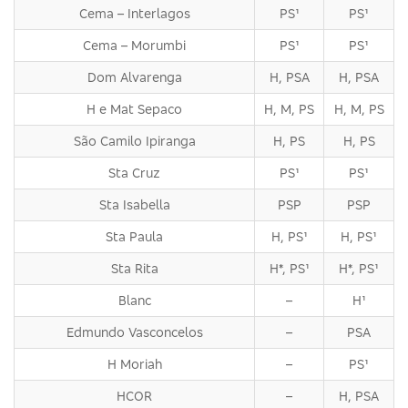
Cema – Interlagos
PS¹
PS¹
Cema – Morumbi
PS¹
PS¹
Dom Alvarenga
H, PSA
H, PSA
H e Mat Sepaco
H, M, PS
H, M, PS
São Camilo Ipiranga
H, PS
H, PS
Sta Cruz
PS¹
PS¹
Sta Isabella
PSP
PSP
Sta Paula
H, PS¹
H, PS¹
Sta Rita
H*, PS¹
H*, PS¹
Blanc
–
H¹
Edmundo Vasconcelos
–
PSA
H Moriah
–
PS¹
HCOR
–
H, PSA