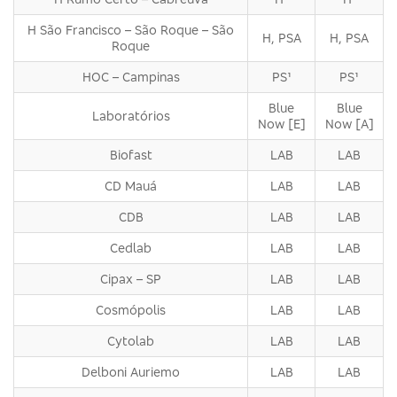
H São Francisco – São Roque – São
H, PSA
H, PSA
Roque
HOC – Campinas
PS¹
PS¹
Blue
Blue
Laboratórios
Now [E]
Now [A]
Biofast
LAB
LAB
CD Mauá
LAB
LAB
CDB
LAB
LAB
Cedlab
LAB
LAB
Cipax – SP
LAB
LAB
Cosmópolis
LAB
LAB
Cytolab
LAB
LAB
Delboni Auriemo
LAB
LAB