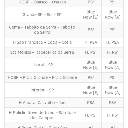
HOSP – Osasco – Osasco
PS¹
PS¹
Blue
Blue
Grande SP – Sul – SP
Now [E]
Now [A]
Cema – Taboão da Serra – Taboão
PS¹
PS¹
da Serra
H São Francisco – Cotia – Cotia
H, PSA
H, PSA
Sta Mônica – Itapecerica da Serra
H, PS¹
H, PS¹
Blue
Blue
Litoral – SP
Now [E]
Now [A]
HOSP – Praia Grande – Praia Grande
PS¹
PS¹
Blue
Blue
Interior – SP
Now [E]
Now [A]
H Amaral Carvalho – Jaú
PSA
PSA
H Policlin Nove de Julho – São José
H, PS¹
H, PS¹
dos Campos
H Rumo Certo – Cabreúva
H¹
H¹